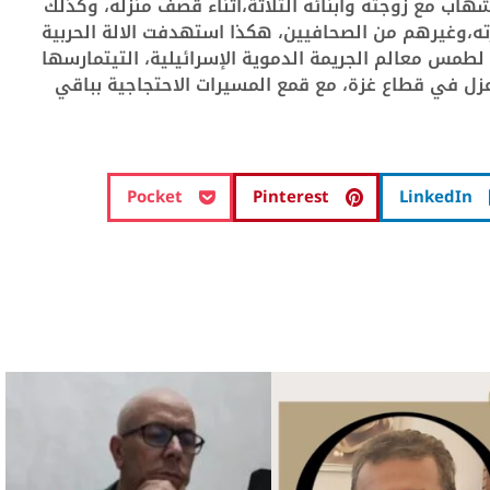
ب مع زوجته وابنائه الثلاثة
،
اثناء قصف منزله
،
وكذلك
ه
،
وغيرهم من
الصحافيين، هكذا
استهدفت الالة الحربية
 لطمس معالم
الجريمة الدموية
الإسرائيلية، التي
تمارسها
 عزل في قطاع
غزة، مع قمع المسيرات الاحتجاجية بباقي
Pocket
Pinterest
LinkedIn