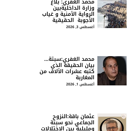
محمد الغفري: بلاغ
وزارة الداخليةبين
الرواية الأمنية و غياب
الأجوبة الحقيقية
أغسطس 3, 2026
محمد الغفري:سبتة…
بيان الحقيقة الذي
كتبه عشرات الآلاف من
المغاربة
أغسطس 1, 2026
عثمان باقة:النزوح
الجماعي نحو سبتة
ومليلية بين الاختلالات