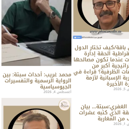
 باقة/كيف تختار الدول
قراطية الحقة إدارة
ات عندما تكون مصالحها
راتيجية أكبر من
فات الظرفية؟ قراءة في
محمد غريب: أحداث سبتة: بين
بة الإسبانية لأزمة
الرواية الرسمية والتفسيرات
ة الأخيرة
الجيوسياسية
20
أغسطس 4, 2026
الغفري:سبتة… بيان
قة الذي كتبه عشرات
 من المغاربة
20