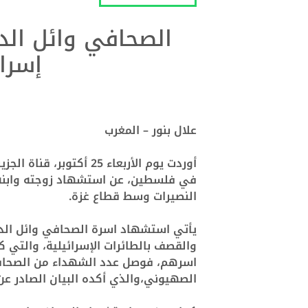
الصحافي وائل الد
إسر
علال بنور – المغرب
أوردت يوم الأربعاء 25 أكتوبر
،
قناة الجزي
في فلسطين
،
عن استشهاد زوجته وابن
النصيرات وسط قطاع غزة.
يأتي استشهاد اسرة الصحافي وائل ال
والقصف بالطائرات
الإسرائيلية،
والتي ك
اسرهم
،
فوصل عدد الشهداء من الصحافيي
الصهيوني
،
والذي أكده البيان الصادر عن