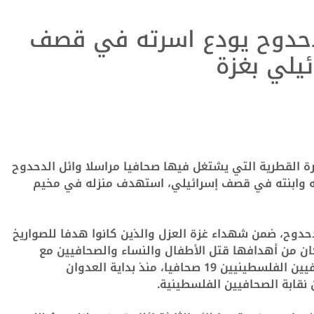
حدوح يودع اسرته
في قصف
ائيلي بغزة
رة القطرية التي يشتغل فيها صحافيا مراسلا وائل الدحدوح
ه وابنته في قصف
إسرائيلي، استهدف
منزله في مخيم
دحدوح
،
ضمن شهداء غزة العزل والذين كانوا هدفا للصواريخ
ان من أهدافها
قتل
الأطفال والنساء والصحافيين مع
ن الفلسطينيين 19
صحافيا، منذ
بداية العدوان
 نقابة الصحافيين
الفلسطينية.