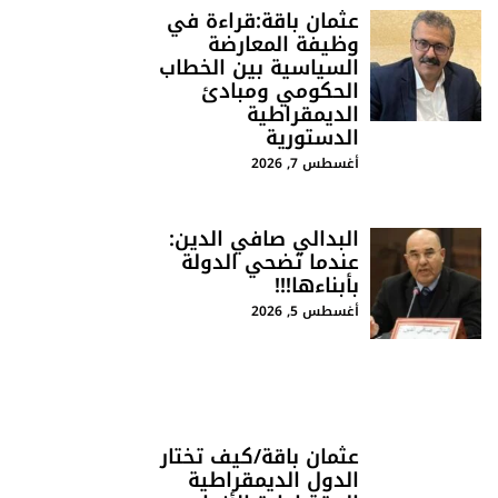
عثمان باقة:قراءة في
وظيفة المعارضة
السياسية بين الخطاب
الحكومي ومبادئ
الديمقراطية
الدستورية
أغسطس 7, 2026
البدالي صافي الدين:
عندما تضحي الدولة
بأبناءها!!!
أغسطس 5, 2026
عثمان باقة/كيف تختار
الدول الديمقراطية