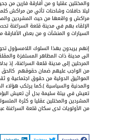
والمختلين عقليا و من أفارقة فارين من جح
ليلا حافلات وشاحنات تأتي من مراكش كلما 
مراكش و واقعها من حيث المشردين والمخت
الإلقاء بهم في مدينة قلعة السراغنة تحت
السيارات و المنشآت و من بعض الأفارقة 
إنهم يريدون بهذا السلوك اللامسؤول تحوي
الى مدينة ذات المظاهر المستفزة والمقلق
المرحلين إلى مدينة قلعة السراغنة، إذ بدل
من الواجب عليهم ضمان حقوقهم كالحق في 
المواثيق الدولية من حقوق اجتماعية و ثقا
والمدنية والسياسية ).كما يرتكب هؤلاء ا
تعيش في بيئة سليمة بدل أن تعيش البؤس و
المشردين والمختلين عقليا و كثرة المتسو
من الأولويات لدى سكان قلعة السراغنة عبر