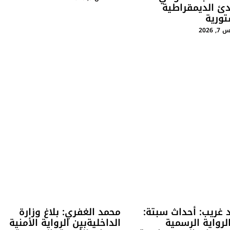
دئ الديمقراطية
تورية
2026
 غريب: أحداث سبتة:
محمد الغفري: بلاغ وزارة
لرواية الرسمية
الداخليةبين الرواية الأمنية