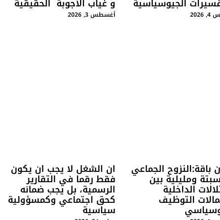
فسيرات الجيوسياسية
و غياب الأجوبة الحقيقية
2026
أغسطس 3, 2026
 باقة:النزوح الجماعي
ان الشغل لا يجب ان يكون
بتة ومليلية بين
فقط رقما في التقارير
لالات الداخلية
الرسمية، بل يجب ضمانه
مالات التوظيف
كحق اجتماعي وكمسؤولية
وسياسي
سياسية