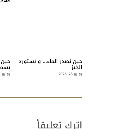
أغسطس 1, 
حين نصدر الماء… و نستورد
حين ت
الخبز
يسمع
يونيو 28, 2026
يونيو 27, 2026
اترك تعليقاً