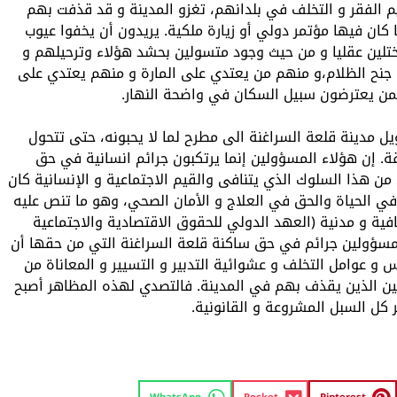
يم الفقر و التخلف في بلدانهم، تغزو المدينة و قد قذفت بهم
كان فيها مؤتمر دولي أو زيارة ملكية. يريدون أن يخفوا عيوب
لين عقليا و من حيث وجود متسولين بحشد هؤلاء وترحيلهم و
 جنح الظلام،و منهم من يعتدي على المارة و منهم يعتدي على
ممن يعترضون سبيل السكان في واضحة النهار.
ل مدينة قلعة السراغنة الى مطرح لما لا يحبونه، حتى تتحول
ة. إن هؤلاء المسؤولين إنما يرتكبون جرائم انسانية في حق
ا من هذا السلوك الذي يتنافى والقيم الاجتماعية و الإنسانية كان
الحياة والحق في العلاج و الأمان الصحي، وهو ما تنص عليه
فية و مدنية (العهد الدولي للحقوق الاقتصادية والاجتماعية
لمسؤولين جرائم في حق ساكنة قلعة السراغنة التي من حقها أن
 عوامل التخلف و عشوائية التدبير و التسيير و المعاناة من
لين الذين يقذف بهم في المدينة. فالتصدي لهذه المظاهر أصبح
 كل السبل المشروعة و القانونية.