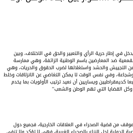
دخل في إطار حرية الرأي والتعبير والحق في الاختلاف، وبين
لقمعية ضد المعارضين باسم الوطنية الزائفة، وهي ممارسة
من التجييش والحشد واستغلالها لضرب الحقوق والحريات، وهي
وشجاعة، وفي نفس الوقت لا يمكن التغاضي عن الانزلاقات وخلط
عا كديمقراطيين ويساريين أن نعيد ترتيب الأولويات بما يخدم
 وكل القضايا التي تهم الوطن والشعب‘‘
لموقف من قضية الصحراء في العلاقات الخارجية، فجميع دول
ية الدولية لحل النزاع بالصحراء الغربية، فهي لا تؤكد ولا تنفي