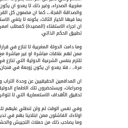
مغربية الصحراء، وغير ذلك لا يعدو ان يكون
والصداقة الفجة..، كما ان مضمون كل القرا
بما فيها الخيار الثالث، بكونه لا يلغي ا
ان اجراء الاستفتاء (المصيدة) كمطلب امم
تطبيق الحكم الذاتي.
وما دامت الدولة المغربية لا تنازع في قرا
ممن لهم علاقات مباشرة او غير مباشرة مع 
تلتزم بنفس الشرعية الدولية التي تنازع ف
مرة.. ، فلا يعدو ان يكون زوبعة في فنجان ل
ان المدافعين الحقيقيين عن وحدة التراب و
وصراعات، ويستحضرون تلك الاطماع الدولية
تحقيق الأهداف الاستعمارية التي لا تتوا
وفي نفس الوقت لم ولن تنطلي عليهم تلك ا
اولاءك الفاشلون ممن ابتلاينا بهم في تدب
وما يصاحب ذلك من حملات التجييش والحشد