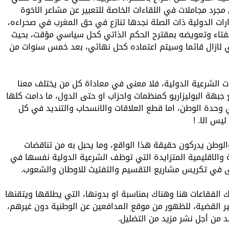
 مجرد مجاملات في اللقاءات الخاصة للتعبير عن مشاعر الاخوة
رات الدولية ذات الصلة نجدها تنازع في حق المغرب في صحراءه،
لاستفتاء وتعويضه بمقترح الحكم الذاتي كحل سياسي مؤقت، بحيث
ي لازال قائما وسيتم اعتماده كحل نهائي، بعد خمس سنوات من
رات الشرعية الدولية، فلا معنى في معاداة كل من يختلف معنا
جبهة البوليزاريو كمنظمات واحزاب او حتى الدول، ما دامت كلها
ي وحدة الوطن، اما قطع العلاقات والانسحاب والتنديد في كل
يس الا. !
الوطن يدركون حقيقة هذا الواقع، وما يحبل به من تناقضات
 والاقليمية المتزايدة التي توظف الشرعية الدولية نفسها في
نى في تكريس مشاريع التقسيم والتفتيث للاوطان والشعوب.
لفقاعات هنا وهناك بمناسبة او بدونها، التي يطلقها ويتقنها
ير القضية، للظهور من موقع المدافعين عن الوطنية دون غيرهم،
 من أجل نشر مزيد من التضليل.