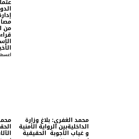
عثما
الدو
إدارة
مصال
من ا
قراء
الإسب
الأخي
أغسطس 5, 
محمد الغفري: بلاغ وزارة
محمد
الداخليةبين الرواية الأمنية
الحق
و غياب الأجوبة الحقيقية
الآلا