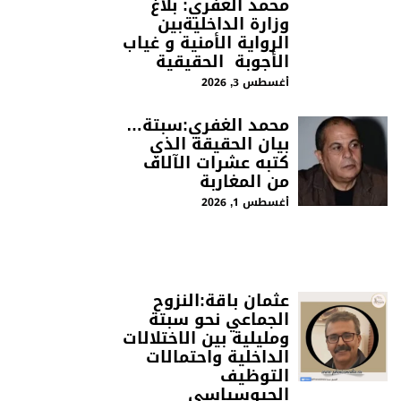
محمد الغفري: بلاغ
وزارة الداخليةبين
الرواية الأمنية و غياب
الأجوبة الحقيقية
أغسطس 3, 2026
محمد الغفري:سبتة…
بيان الحقيقة الذي
كتبه عشرات الآلاف
من المغاربة
أغسطس 1, 2026
عثمان باقة:النزوح
الجماعي نحو سبتة
ومليلية بين الاختلالات
الداخلية واحتمالات
التوظيف
الجيوسياسي