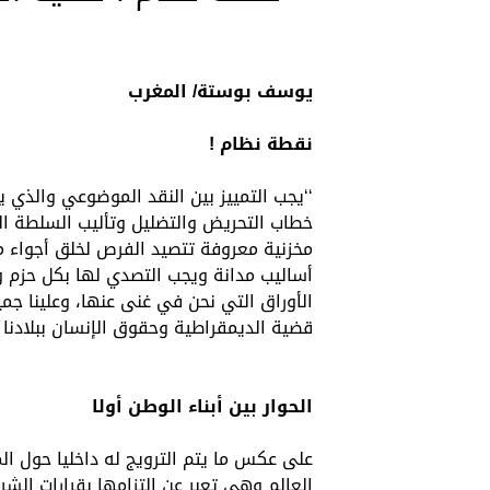
يوسف بوستة/ المغرب
نقطة نظام !
‘‘يجب التمييز بين النقد الموضوعي والذي ي
خطاب التحريض والتضليل وتأليب السلطة ا
مخزنية معروفة تتصيد الفرص لخلق أجواء 
أساليب مدانة ويجب التصدي لها بكل حزم 
الأوراق التي نحن في غنى عنها، وعلينا جمي
قضية الديمقراطية وحقوق الإنسان ببلادنا
الحوار بين أبناء الوطن أولا
على عكس ما يتم الترويج له داخليا حول ا
العالم وهي تعبر عن التزامها بقرارات الشرع