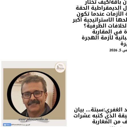
ن باقة/كيف تختار
ل الديمقراطية الحقة
 الأزمات عندما تكون
حها الاستراتيجية أكبر
لخلافات الظرفية؟
ة في المقاربة
انية لأزمة الهجرة
رة
2026
 الغفري:سبتة… بيان
يقة الذي كتبه عشرات
ف من المغاربة