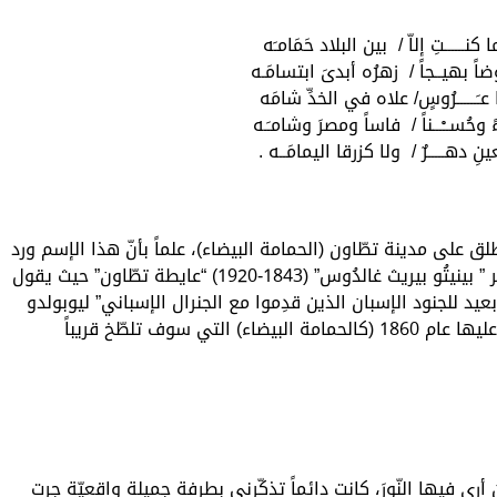
كنــــــتِ إلاّ / بين البلاد حَمَامـَه
اً بهيــجاً / زهرُه أبدىَ ابتسامَـه
ا عـَــــــرُوسٍ/ علاه في الخدِّ شامَه
 وحُســْـــناً / فاساً ومصرَ وشامـَـه
نِ دهـــــرٌ / ولا كزرقا اليمامَــه .
طلق على مدينة تطّاون (الحمامة البيضاء)، علماً بأنّ هذا الإسم ورد
كذلك فى صدر رواية الكاتب الإسباني الكبير ” بينيتُو بيريث غالدُوس” (1843-1920) “عايطة تطّاون” حيث يقول
بعيد للجنود الإسبان الذين قدِموا مع الجنرال الإسباني” ليوبولدو
أودُونيل” فى حملتهم العسكرية الضّروس عليها عام 1860 (كالحمامة البيضاء) التي سوف تلطّخ قريباً
رى فيها النّورَ، كانت دائماً تذكّرني بطرفة جميلة واقعيّة جرت