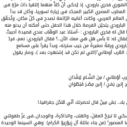
سّوري فخري بارودي، إذ يُحكى أنّ كلاًّ منهما إلتقيا ذاتَ مرّةٍ فى
طرب المصري الكبير المجدّد فى زيارة لسوريا، وكان قد بدأ
لعالم العربي، وكانت أغانيه الرّائعة تصدح فى كلّ مكان، وتُحقّق
لبارودي يتحيّن الفرصة خلال هذا الحفل حتى أمكنه أن يدنو منه
قال له فخري البارودي : -أستاذ عبد الوهّاب عندي قصيدة أحببتُ
؟ فقال له: لا بأس هل هي معك الآن..؟ فقال البارودي: نعم، فردّ
ج البارودي ورقةً صغيرةً من جيب سترته، وبدأ يقرأ على مسامع
لاد العُرب أوطاني”(التي لم تكن قد إشتهرت بعد )، وصار يقول
ُربِ أوْطانيِ / مِنَ الشَّـامِ لِبَغْدَانِ
 إِلىَ يَمَـنٍ / إِلىَ مِصْـرَ فَتِطْوَانِ
.. بَسْ مِينْ قال لحضرتك أنّي مُلحِّن جغرافيا.!
 لا تبرَحُ العقلَ، والقلبَ، والذاكرةَ، والوجدان..فى عزّ طفولتي
ما المنصور” (من بناء عائلة آل زِيوْزِيوْ الكرام) وهي السينما الوحيدة