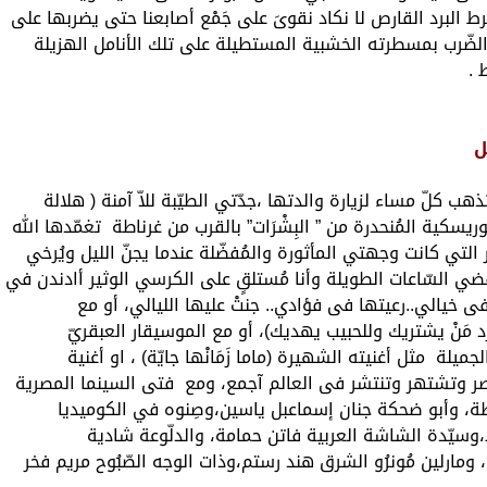
من فرط البرد القارص لا نكاد نقوىَ على جَمْع أصابعنا حتى يضربها على
لضّرب بمسطرته الخشبية المستطيلة على تلك الأنامل الهزيلة
 .
ل
تذهب كلّ مساء لزيارة والدتها ،جدّتي الطيّبة للاّ آمنة ( هلالة
موريسكية المُنحدرة من ” البِشْرَات” بالقرب من غرناطة تغمّدها الله
التي كانت وجهتي المأثورة والمُفضّلة عندما يجنّ الليل ويُرخي
ي السّاعات الطويلة وأنا مُستلقٍ على الكرسي الوثير أادندن في
 خيالي..رعيتها فى فؤادي.. جنتْ عليها الليالي، أو مع
 مَنْ يشتريك وللحبيب يهديك)، أو مع الموسيقار العبقريّ
لة مثل أغنيته الشهيرة (ماما زَمَانْها جايّة) ، او أغنية
وتشتهر وتنتشر فى العالم آجمع، ومع فتى السينما المصرية
ظة، وأبو ضحكة جنان إسماعبل ياسين،وصِنوه في الكوميديا
،وسيّدة الشاشة العربية فاتن حمامة، والدلّوعة شادية
ومارلين مُونرُو الشرق هند رستم،وذات الوجه الصّبُوح مريم فخر