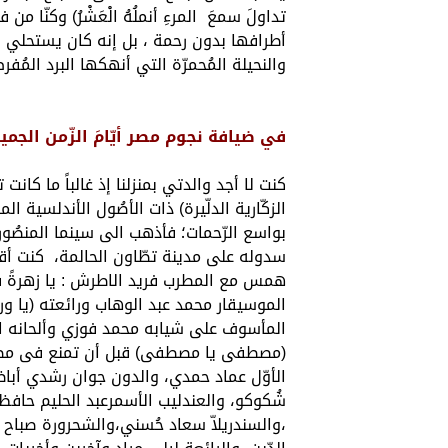
تداولَ سمعَ المرءِ أنملُهُ الْعَشْرُ) وكنّا 
أطرافها بدون رحمة ، بل إنه كان يستحلي ا
والنحيلة المُحمرّة التي أنهكها البرد المُفرط
في ضيافة نجوم مصر أيّامَ الزّمن الجمي
كنت لا أجد والدتي بمنزلنا إذ غالباً ما كانت 
الزكّارية الدلّيرة) ذات الأصُول الأندلسية ال
بواسع الرّحمات؛ فأذهب الى سينما المنصُور 
سدوله على مدينة تطّاون الحالمة، كنت أقض
همس مع المطرب فريد الاطرش : يا زهرةً فى
الموسيقار محمد عبد الوهاب ورائعته (يا ورد
المأسوف على شيابه محمد فوزي وألحانه الجمي
(مصطفى يا مصطفى) قبل أن تمنع فى مصر 
الأوّل عماد حمدي، والدون جوان رشدي أبا
شُكوكو، والعندليب الأسمرعبد الحليم حافظ
،والسندريلاّ سعاد حُسني،والشحرورة صباح ، 