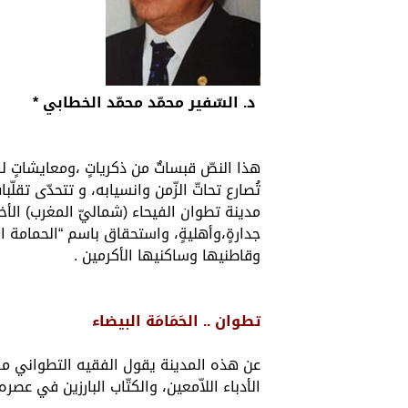
د. السّفير محمّد محمّد الخطابي *
هذا النصّ قبساتٌ من ذكرياتٍ ،ومعايشاتٍ ل
تُصارع تحاتّ الزّمن وانسيابه، و تتحدّى تق
مدينة تطوان الفيحاء (شماليّ المغرب) الأخت 
جدارةٍ،وأهليةٍ، واستحقاق باسم “الحمامة ال
وقاطنيها وساكنيها الأكرمين .
تطوان .. الحَمَامَة البيضاء
الأدباء اللاّمعين، والكتّاب البارزين في عصره