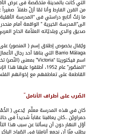
التي كانت بالمدينة متخصّصة فى عرض الأفلا
من القرن الفارط وأنا لمّا أزلْ طفلاً صغيراً 
ما زلتُ أتابع دراستي فى “المدرسة الأهلية”ا
الى”المدرسة الخيرية ” الواقعة أمام منحدر 
صديق والدي وبلديّاته العلاّمة الحاج العربيّ
ويُقال بخصوص إطلاق إسم ( المنصور) على هذ
“المنصُور” عام 1952، أطلقوا 
القاطعة على تعاطفهم مع إخوانهم الفلسطي
الضّرب على أطراف الأنامل ّ
كان في هذه المدرسة معلِّم يُدعى ( الخُمْس
حمراويْن ..كان يعاقبنا عقاباً شديداً فى ح
أوّل النهار دون أن يسألنا عن سبب هذا ال
يطلب منّا أن نجمع أناملنا فى الصّباح الباكر ع