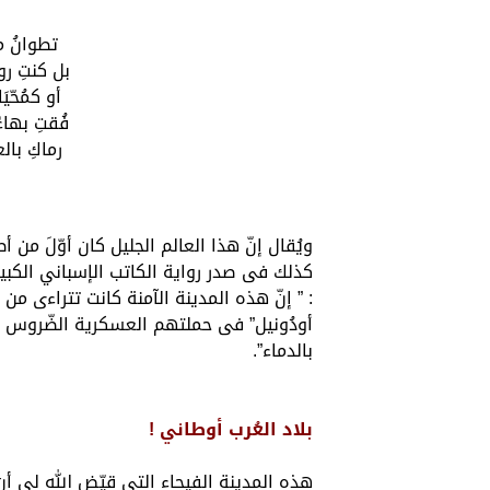
تطوانُ ما 
بل كنتِ روض
أو كمُحّيَ
فُقتِ بهاءً
رماكِ بالعي
ويُقال إنّ هذا العالم الجليل كان أوّلَ من أ
: ” إنّ هذه المدينة الآمنة كانت تتراءى من 
بالدماء”.
بلاد العُرب أوطاني !
هذه المدينة الفيحاء التي قيّض الله لي أن أ