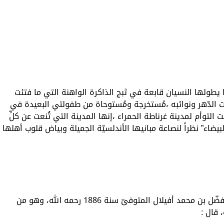
ا يطولها النسيان قابعة في ثبج الذاكرة الواهنة التي ما فتئت
لّبات الدّهر ونوائبه ،مُستخرجة ومُستوحاة من طفولتي البعيدة في
التوأم لمدينة غرناطة الحمراء ،إنها المدينة التي تُنعت عن كلِّ
بيضاء” نظراً لنصاعة مبانيها الأندلسيّة الجميلة وبياض قلوب أهلها
عن هذه المدينة يقول الفقيه التطواني مفضّل بن محمد أفيلال المتوفىّ سنة 1886 رحمه الله، وهو من
، قال :