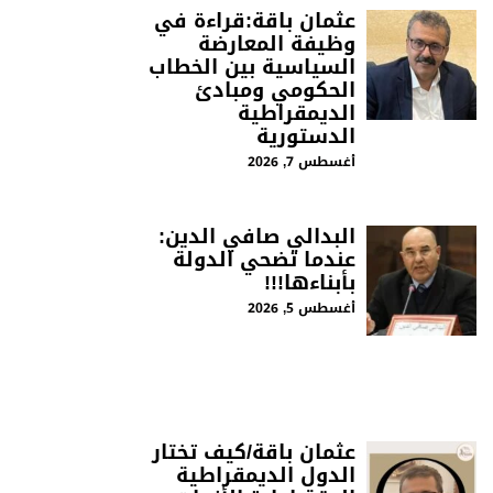
عثمان باقة:قراءة في
وظيفة المعارضة
السياسية بين الخطاب
الحكومي ومبادئ
الديمقراطية
الدستورية
أغسطس 7, 2026
البدالي صافي الدين:
عندما تضحي الدولة
بأبناءها!!!
أغسطس 5, 2026
عثمان باقة/كيف تختار
الدول الديمقراطية