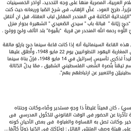
م العربية، المصرية منها على وجه التحديد، أواخر الخمسينيات
غرّيراً، طريَّ العود، غضَّ الإهاب، فى شرخ الصّبا وريعانه حيث كنت
لإبتدائية الكائنة في المنحدر المقابل لباب العقلة، قبل ان أنتقل
“حيّ زيّانة ” قبالة باب ” سيدي الصّعيدي ” الشهيرة بجوار منزل
 اللّوه رحمه الله المنحدر من قرية “بقّيوة” بلد الألف وليّ ووليّ .
ه القاعة السينمائية أنه إذا كانت قاعة سينما حيّ باريّو مالقة
Barrio Málaga التي بناها أحد رجال الأعمال المغاربة اليهود التطوانيين يوم 22 مايو 1948، وأُطلق عليها
اسم فيكتوريتا “Victoria” بمعنى (النّصر) تخليداً لذكرى تأسيس إسرائيل في 14 مايو 1948، فإنّ بناة سينما
عليها هذا الإسم تيمّناً بنُصرة الشّعب الفلسطيني الشقيق ، ممّا يدلّ الدّلالة
نييّن والتعبير عن ارتباطهم بهم”.
ي) ، كان قميئاً غليظاً ذا وجهٍ مستدير وضّاء،وكانت وجنتاه
الة تأخّرنا عن الحضور فى الوقت القانوني للدّخُول المدرسي فى
تأخير ،وكانت تصل به القساوة والغباوة فى بعض الأحيان كونه
لى هيئة وصف المتنبّي القائل : (وتَرْككَ فى الدّنيا دَويّاً كأنّمَا…