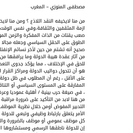
مصطفى المنوزي – المغرب
من منا لايخيفه النقد اللاذع ؟ ومن منا ل
ازمة المثقفين والثقافة،وفي نفس الوقت 
صعب يقتات من الذات المفكرة والزمن الم
الطوق على الحقل السياسي وجعله مجالا مف
صحيح أنه تشتم من حين لآخر نسائم الإنفتا
من آثار عقدة هيبة الدولة وما يرافقها من 
للحق في الإختلاف ، مما يؤكد جدوى التع
هو أن تتحول دواليب الدولة ومراكز القرار 
على الأقل ، رغم أن المطلوب في ظل دولة ق
المفارقة على المستوى السياسي أو التناق
، في صيغة حرب بينية / أهلية عموديا وعرضا
من هنا لابد من التأكيد على ضرورة مراقبة
التدبير المفوض أومن خلال نظرية الموظف ال
الأمر يتعلق بارتباط وظيفي وتبعي للدولة
كل موظف عمومي أو موظف بالضرورة والص
إن للدولة ناطقها الرسمي ومستشاروها ال