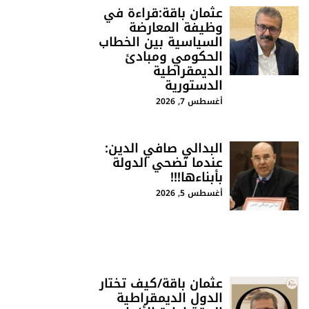
عثمان باقة:قراءة في
وظيفة المعارضة
السياسية بين الخطاب
الحكومي ومبادئ
الديمقراطية
الدستورية
أغسطس 7, 2026
البدالي صافي الدين:
عندما تضحي الدولة
بأبناءها!!!
أغسطس 5, 2026
عثمان باقة/كيف تختار
الدول الديمقراطية