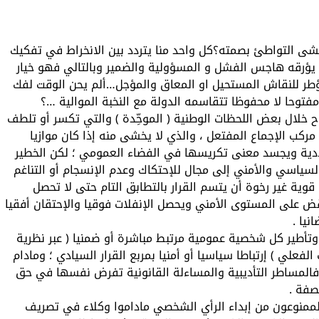
ايخشى التواطئ بصمته؟كل واحد منا يتردد بين الانخراط في تفكيك
يؤرقه هاجس الفشل و المسؤولية والضمير وبالتالي فهو خيار
ؤطر للنقاش المستحيل او المعاق والمؤجل…ألم يحن الوقت لفك
توحا لا محفوظا تتقاسمه الدولة مع النخبة الموالية …؟
ح خلال بعض اللحظات الوطنية ( الموحِّدة ) والتي تكسر أو تلطف
مركب الإجماع المفتعل ، والذي لا يخشى منه إذا كان موازيا
ددية ويجسد معنى تكريسها في الفضاء العمومي ؛ لكن الخطير
السياسي والأمني إلى مجال للإحتكاك وعدم الإنسجام أو التناغم
وية غير رخوة أن يتسم القرار بالتطابق التام حتى لا تحصل
ض على المستوى الأمني ويحصل الإنفلات فوقيا والإحتقان أفقيا
نيا .
 وتأطير كل شخصية عمومية مرتبط مباشرة أو ضمنيا ( عبر نظرية
فعلي ) إرتباطا سياسيا أو أمنيا بمربع القرار السيادي ؛ ومادام
 فالمساطر التأديبية والمساءلة القانونية تفرض نفسها في حق
فة .
ممنوعون من إبداء الرأي الشخصي ماداموا وكلاء في تصريف