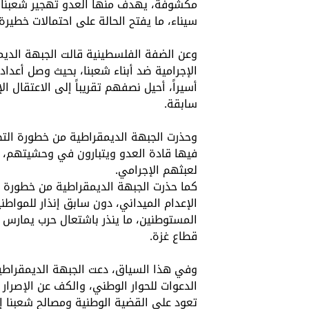
مكشوفة، يهدف منها العدو تهجير شعبنا إ
سيناء، ما يفتح الحالة على احتمالات خطير
وعن الضفة الفلسطينية قالت الجبهة الديم
أسيراً، أحيل نصفهم تقريباً إلى الاعتقال 
سابقة.
وحذرت الجبهة الديمقراطية من خطورة الت
فيها قادة العدو ويتبارون في وحشيتهم، في
لعبثهم الإجرامي.
كما حذرت الجبهة الديمقراطية من خطورة ا
الإعدام الميداني، دون سابق إنذار للمواطن
المستوطنين، ما ينذر باشتعال حرب يمارس ف
قطاع غزة.
وفي هذا السياق، دعت الجبهة الديمقراطي
الدعوات للحوار الوطني، والكف عن الإصرار
تعود على القضية الوطنية ومصالح شعبنا إل