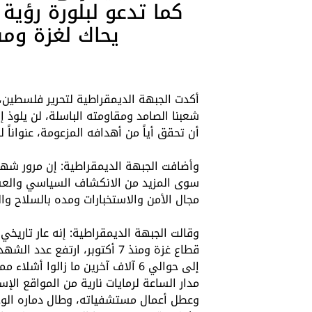
كما تدعو لبلورة رؤي
يحاك لغزة وم
أكدت الجبهة الديمقراطية لتحرير فلسطين، 
شعبنا الصامد ومقاومته الباسلة، لن يلوذ 
أن تحقق أياً من أهدافه المزعومة، عنواناً 
سوى المزيد من الانكشاف السياسي والعسك
مجال الأمن والاستخبارات ومده بالسلاح والذ
وقالت الجبهة الديمقراطية: إنه عار تاري
إلى حوالي 6 آلاف آخرين ما زالو
وعطل أعمال مستشفياته، وطال دماره الوح