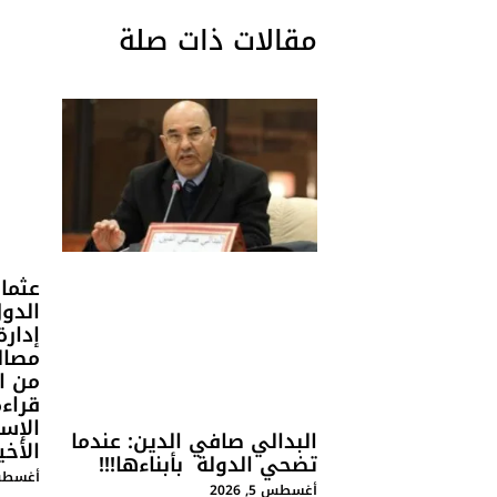
مقالات ذات صلة
عثمان
الدول
إدارة
مصالح
من ال
قراءة
الإسب
البدالي صافي الدين: عندما
الأخي
تضحي الدولة بأبناءها!!!
أغسطس 5, 
أغسطس 5, 2026