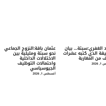
 الغفري:سبتة… بيان
عثمان باقة:النزوح الجماعي
يقة الذي كتبه عشرات
نحو سبتة ومليلية بين
ف من المغاربة
الاختلالات الداخلية
واحتمالات التوظيف
2026
الجيوسياسي
أغسطس 1, 2026