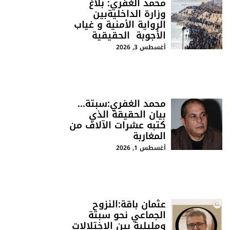
محمد الغفري: بلاغ
وزارة الداخليةبين
الرواية الأمنية و غياب
الأجوبة الحقيقية
أغسطس 3, 2026
محمد الغفري:سبتة…
بيان الحقيقة الذي
كتبه عشرات الآلاف من
المغاربة
أغسطس 1, 2026
عثمان باقة:النزوح
الجماعي نحو سبتة
ومليلية بين الاختلالات