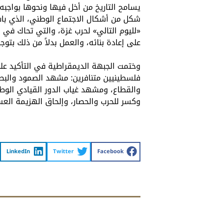
يسامح التاريخ من أخل فيها ونحوها بواجبه 
شكل من أشكال الاجتماع الوطني، الذي با
«لليوم التالي» لحرب غزة، والتي تحاك في
على إعادة بنائه، والعمل بدلاً من ذلك بتو
وختمت الجبهة الديمقراطية في التأكيد ع
فلسطينيين متنافرين: مشهد الصمود والب
والقطاع، ومشهد غياب الدور القيادي الوط
وكسر للحرب والحصار، وإلحاق الهزيمة العس
LinkedIn
Twitter
Facebook