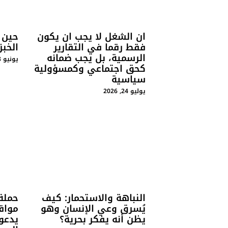
ان الشغل لا يجب ان يكون
حين 
فقط رقما في التقارير
الخبز
الرسمية، بل يجب ضمانه
يونيو 28, 2026
كحق اجتماعي وكمسؤولية
سياسية
يوليو 24, 2026
النباهة والاستحمار: كيف
حملة
يُسرق وعي الإنسان وهو
مواقع
يظن أنه يفكر بحرية؟
يدعو