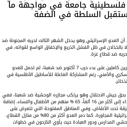
ة فلسطينية جامعة في مواجهة ما
ستقبل السلطة في الضفة
أن العدو الإسرائيلي وهو يدخل الشهر الثالث لحربه المجنونة ضد
إلا بالخذلان في ظل الفشل الذريع والإخفاق الواسع لقواته، في
لحربه ضد قطاع غزة.
وأضافت الجبهة الديمقراطية: إن مرور شهرين كاملين على بدء حرب 7 أكتوبر ضد شعبنا، لم تحمل للعدو
ري والأمني، رغم المشاركة الفاعلة للأساطيل الأطلسية في
خائر.
خي بحق جيش الاحتلال وهو يرتكب مجازره الوحشية ضد شعبنا، ففي
قطاع غزة ومنذ 7 أكتوبر، ارتفع عدد الشهداء إلى أكثر من 16 ألفاً، 65 % منهم من الأطفال والنساء، إضافة
ا أشلاء ممزقة تحت الأنقاض، وفي المناطق المفتوحة التي تتعرض على
مدار الساعة لرمايات نارية من المواقع الإسرائيلية المجاورة، كما دمر العدو أكثر من 80% من منازل القطاع،
شي المدارس ودور العبادة حيث يأوي النازحون في خطوات