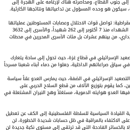
لى جنوب القطاع، ومحاصرته هناك لإرغامه على الهجرة إلى
ة، سيكون هو وحده المسؤول عن تداعياتها ونتائجها الكارثية.
قراطية: تواصل قوات الاحتلال وعصابات المستوطنين عملياتها
الإجرامية ضد أبناء شعبنا، بحيث وصل أعداد الشهداء منذ 7 أكتوبر إلى 262 شهيداً، والأسرى إلى 3632
الإداري، من بينهم عشرات بل مئات الأسرى المحررين في محطات
صعيد الإسرائيلي في قطاع غزة، حيث تحول إلى ساحة يتعارك
 سياق صراعاتهم الداخلية، جعلوا من دماء أبناء شعبنا مسرحاً
لتصعيد الإسرائيلي في الضفة، حيث يمارس العدو علناً سياسة
ين، كما يقوم بتوزيع الآلاف من قطع السلاح الحربي على
يها العدو هوايته الدموية، مستغلاً وهج النيران المشتعلة في
ة القيادة السياسية للسلطة الفلسطينية إلى الكف عن تعطيل
 على الاكتفاء بالمراقبة في ظل حسابات شديدة الخطورة، لن
ا بالخسائر الفادحة التي قد ترتقي إلى مستوى نكبة جديدة لن