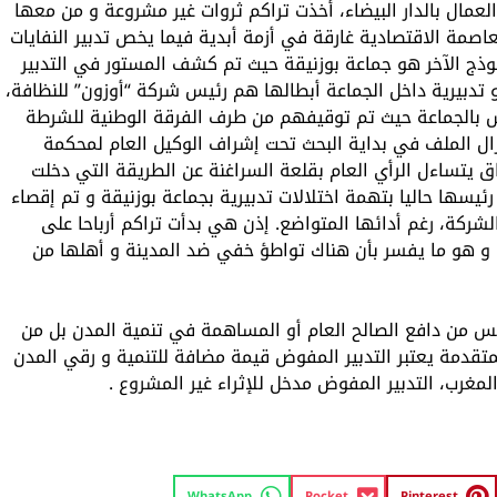
العمال بالدار البيضاء، أخذت تراكم ثروات غير مشروعة و من معها
اصمة الاقتصادية غارقة في أزمة أبدية فيما يخص تدبير النفايات
موذج الآخر هو جماعة بوزنيقة حيث تم كشف المستور في التدبير
تدبيرية داخل الجماعة أبطالها هم رئيس شركة “أوزون” للنظافة،
س بالجماعة حيث تم توقيفهم من طرف الفرقة الوطنية للشرطة
مساء الإثنين 5 فبراير 2024، ولا زال الملف في بداية البحث تحت إشراف الوكيل العام لمحكمة
اق يتساءل الرأي العام بقلعة السراغنة عن الطريقة التي دخلت
رئيسها حاليا بتهمة اختلالات تدبيرية بجماعة بوزنيقة و تم إقصاء
شركة، رغم أدائها المتواضع. إذن هي بدأت تراكم أرباحا على
 هو ما يفسر بأن هناك تواطؤ خفي ضد المدينة و أهلها من
يس من دافع الصالح العام أو المساهمة في تنمية المدن بل من
لمتقدمة يعتبر التدبير المفوض قيمة مضافة للتنمية و رقي المدن
مغرب، التدبير المفوض مدخل للإثراء غير المشروع .
WhatsApp
Pocket
Pinterest