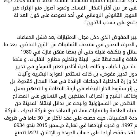
من أبرز الاتفاقيات الدولية في هذا الشأن، نجد الاتفاقية الأممية لمكافحة الفساد الصادرة سنة 2003 حيث
بقى من بين أكثر أشكال الفساد. وتعود أصول منع الإثراء غير
لموجز القانوني الروماني في أحد نصوصه على كون العدالة
جتمع على حساب الآخرين”.
دبير المفوض الذي دخل مجال الامتيازات بعد فشل الجماعات
اري الصرف الصحي في منتصف الثمانينات من القرن الماضي، بعد ما
كانت الجماعات تدبر هذا القطاع بأبسط الوسائل و بتكلفة قليلة حتى أن بعضا منهن فازت في 1980
ظافة والمحافظة على البيئة وتنظيم مطارح النفايات، و منها
عة عين الذياب، و كانت بلدية أكادير تعتبر النموذج في تدبير
 دون تدبير مفوض، بل كانت تستثمر الموارد البشرية وآليات
ذ وزارة الداخلية الجماعات الرائدة في هذا المجال كقدوة، بل
إثر سقوط الدار البيضاء في أزمة النظافة و التطهير بفعل
ظائف الشبح و انصراف المنتخبين إلى التسابق على المصالح
 التخلص من المسؤولية والبحث عن بدائل لإنقاذ المدينة من
لمياه العادمة والنفايات مما، تم التعاقد مع شركة ليديك ، شركة
مغربية تابعة لشركة سويز الفرنسية المتعددة الجنسيات، حيث حصلت على عقد لأكثر من 30 عاما في ظروف
مثيرة للجدل من قبل إدريس البصري في عام 1997. و قدرت أرباحها في نهاية ديسمبر 2015 بنحو 6934
وقوتها العاملة 3600 موظف. لقد حققت أرباحا على حساب الجودة و الإتقان، لأنها تتمتع