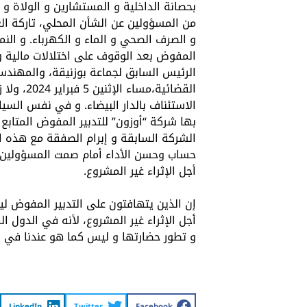
بحصانة الداخلية و المستشارين و الولاة و 
من المسؤولين عن الشأن المحلي، تاركة الع
و الصرف الصحي و الماء و الكهرباء. و الن
المفوض بعد الوقوف على اختلالات مالية و 
الرئيس السابق لجماعة بوزنيقة، والمهند
القضائية،
الاستئناف بالدار البيضاء. و في نفس السي
بها شركة “أوزون” للتدبير المفوض المتابع 
الشركة السابقة و إبرام الصفقة مع هذه ال
حساب وحسن الأداء أمام صمت المسؤولين و
أجل الإثراء غير المشروع.
إن الذين يتهافتون على التدبير المفوض ل
أجل الإثراء غير المشروع، لأنه في الدول ا
و تطور حضارتها و ليس كما هو عندنا في ال
LinkedIn
Twitter
Facebook