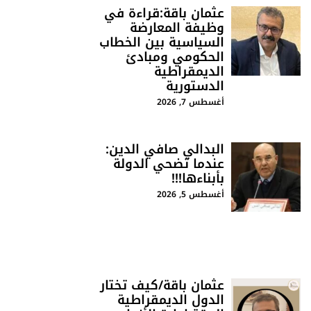
عثمان باقة:قراءة في
وظيفة المعارضة
السياسية بين الخطاب
الحكومي ومبادئ
الديمقراطية
الدستورية
أغسطس 7, 2026
البدالي صافي الدين:
عندما تضحي الدولة
بأبناءها!!!
أغسطس 5, 2026
عثمان باقة/كيف تختار
الدول الديمقراطية